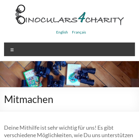
Skip
to
content
Binoculars4charity
English
Français
Menu
Mitmachen
Deine Mithilfe ist sehr wichtig für uns! Es gibt
verschiedene Möglichkeiten, wie Du uns unterstützen