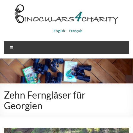
Skip
to
content
Binoculars4charity
English
Français
Menu
Zehn Ferngläser für
Georgien